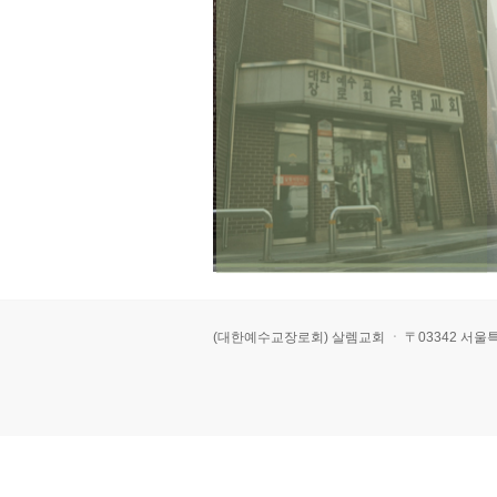
(대한예수교장로회) 살렘교회 ㆍ 〒03342 서울특별시 은평구