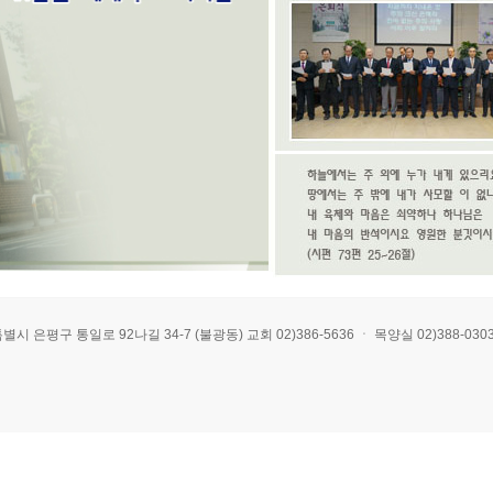
 통일로 92나길 34-7 (불광동) 교회 02)386-5636 ㆍ 목양실 02)388-0303 ㆍ E-mai