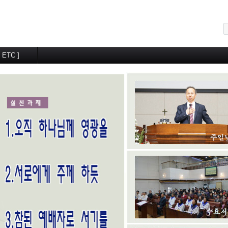
메뉴 건너뛰기
[ ETC ]
교우알림터
월간계획