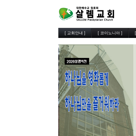
[ 교회안내 ]
[ 코이노니아 ]
살렘소개
교회소식
예배시간
행사사진
담임목사
찬양/성가
부교역자
살렘목장
시무장로
큐티/묵상
오시는길
나눔자료
목양실