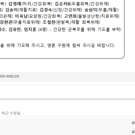
309.4KB)(20)
최근 수정일
살
살