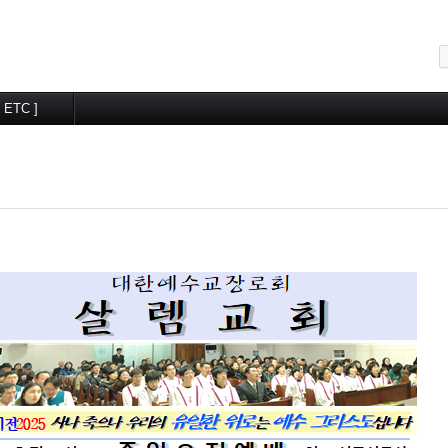
메뉴 건너뛰기
[ ETC ]
교우알림터
월간계획