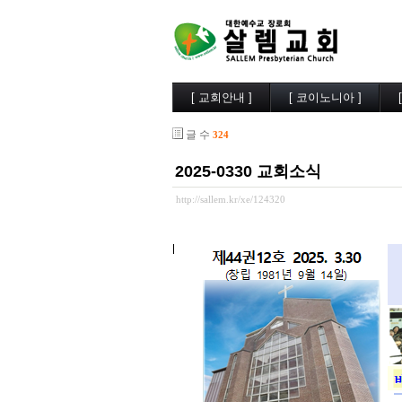
[ 교회안내 ]
[ 코이노니아 ]
살렘소개
교회소식
글 수
324
예배시간
행사사진
담임목사
찬양/성가
2025-0330 교회소식
부교역자
살렘목장
시무장로
큐티/묵상
http://sallem.kr/xe/124320
오시는길
나눔자료
목양실