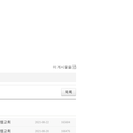
이 게시물을
목록
렘교회
2021-08-22
165604
렘교회
2021-08-20
166476