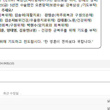
04.8KB)(10)
최근 수정일
살
살