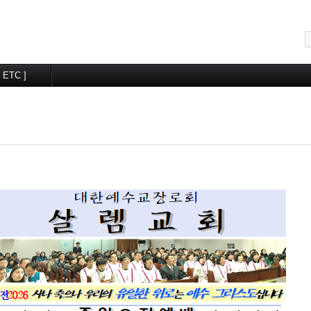
메뉴 건너뛰기
[ ETC ]
교우알림터
월간계획