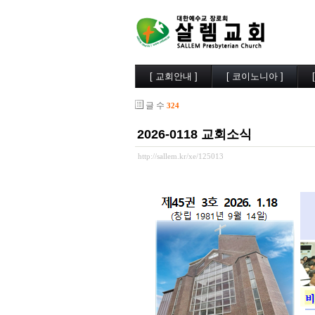
[ 교회안내 ]
[ 코이노니아 ]
살렘소개
교회소식
글 수
324
예배시간
행사사진
담임목사
찬양/성가
2026-0118 교회소식
부교역자
살렘목장
시무장로
큐티/묵상
http://sallem.kr/xe/125013
오시는길
나눔자료
목양실