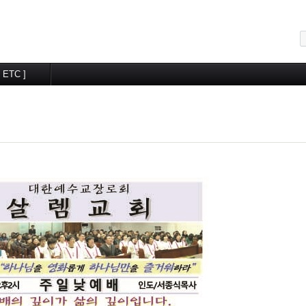
메뉴 건너뛰기
[ ETC ]
교우알림터
월간계획