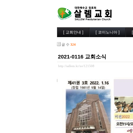
[ 교회안내 ]
[ 코이노니아 ]
살렘소개
교회소식
글 수
324
예배시간
행사사진
담임목사
찬양/성가
2021-0116 교회소식
부교역자
살렘목장
시무장로
큐티/묵상
http://sallem.kr/xe/121508
오시는길
나눔자료
목양실