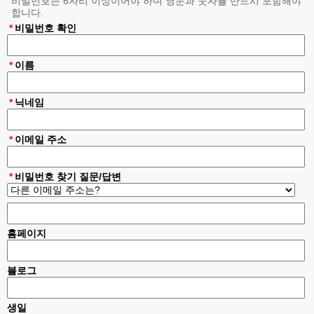
비밀번호는 6자리 이상이어야 하며 영문과 숫자를 반드시 포함해야
합니다.
7. 이름에 장난스런 별명이나 기타 이상한 문자가 포함되어 있을시 사
전통보없이 회원탈퇴 됩니다.
*
비밀번호 확인
*
이름
*
닉네임
*
이메일 주소
*
비밀번호 찾기 질문/답변
홈페이지
블로그
생일