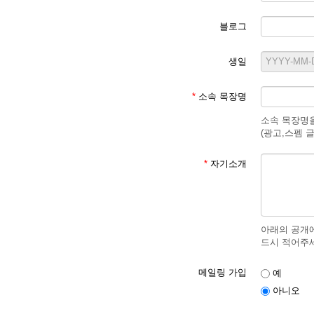
블로그
생일
*
소속 목장명
소속 목장명을
(광고,스펨 
*
자기소개
아래의 공개에
드시 적어주
메일링 가입
예
아니오