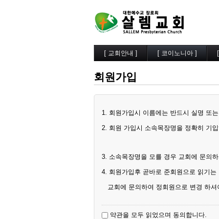
[ 교회안내 ]
[ 코이노니아 ]
살렘소개
교회소식
회원가입
예배시간
행사사진
담임목사
찬양/성가
부교역자
살렘목장
시무장로
큐티/묵상
1. 회원가입시 이름에는 반드시 실명 또
오시는길
나눔자료
목양실
2. 회원 가입시 소속목장명을 정확히 기
3. 소속목장명을 모를 경우 교회에 문의하
4. 회원가입후 곧바로 준회원으로 읽기는
교회에 문의하여 정회원으로 변경 하셔야
약관을 모두 읽었으며 동의합니다.
5. 오랜기간 정회원으로의 변경이 없는 경