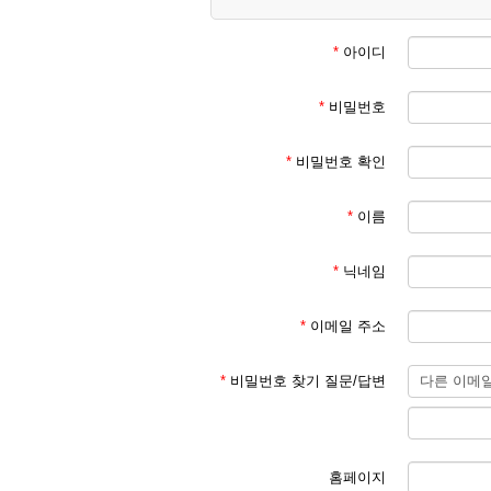
정회원으로 변경이 안된 경우 교회에 문
*
아이디
6. 회원가입시 상기와 같은 제약을 둔 이
*
비밀번호
편리함을 위해 개방적으로 운영했을시 너
*
비밀번호 확인
7. 이름에 장난스런 별명이나 기타 이상
*
이름
*
닉네임
*
이메일 주소
*
비밀번호 찾기 질문/답변
홈페이지