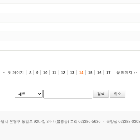
첫 페이지
끝 페이지
8
9
10
11
12
13
14
15
16
17
취소
 통일로 92나길 34-7 (불광동) 교회 02)386-5636 ㆍ 목양실 02)388-0303 ㆍ E-mai