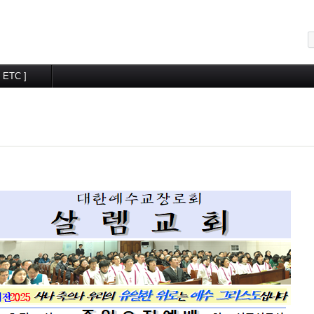
메뉴 건너뛰기
[ ETC ]
교우알림터
월간계획