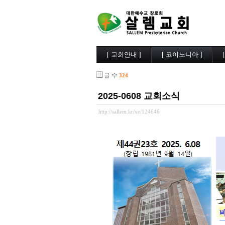
[ 교회안내 ]
[ 코이노니아 ]
살렘소개
교회소식
글 수
324
예배시간
행사사진
담임목사
찬양/성가
2025-0608 교회소식
부교역자
살렘목장
시무장로
큐티/묵상
http://sallem.kr/xe/124646
오시는길
나눔자료
목양실