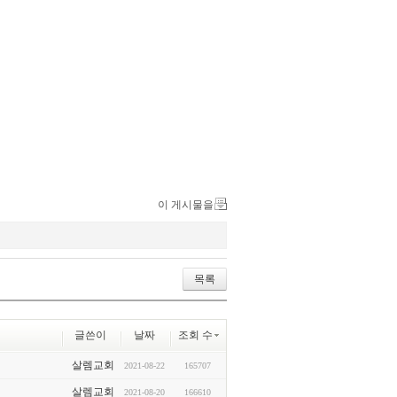
이 게시물을
목록
글쓴이
날짜
조회 수
살렘교회
2021-08-22
165707
살렘교회
2021-08-20
166610