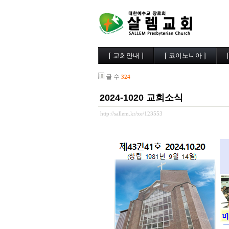
[ 교회안내 ]
[ 코이노니아 ]
살렘소개
교회소식
글 수
324
예배시간
행사사진
담임목사
찬양/성가
2024-1020 교회소식
부교역자
살렘목장
시무장로
큐티/묵상
http://sallem.kr/xe/123553
오시는길
나눔자료
목양실