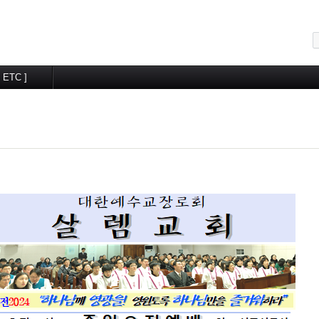
메뉴 건너뛰기
[ ETC ]
교우알림터
월간계획