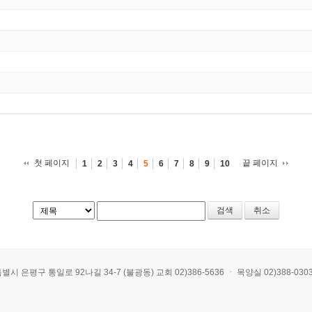
첫 페이지
끝 페이지
1
2
3
4
5
6
7
8
9
10
취소
 통일로 92나길 34-7 (불광동) 교회 02)386-5636 ㆍ 목양실 02)388-0303 ㆍ E-mai