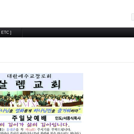
메뉴 건너뛰기
[ ETC ]
교우알림터
월간계획