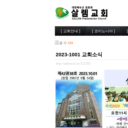
[ 교회안내 ]
[ 코이노니아 ]
살렘소개
교회소식
글 수
324
예배시간
행사사진
담임목사
찬양/성가
2023-1001 교회소식
부교역자
살렘목장
시무장로
큐티/묵상
http://sallem.kr/xe/122592
오시는길
나눔자료
목양실