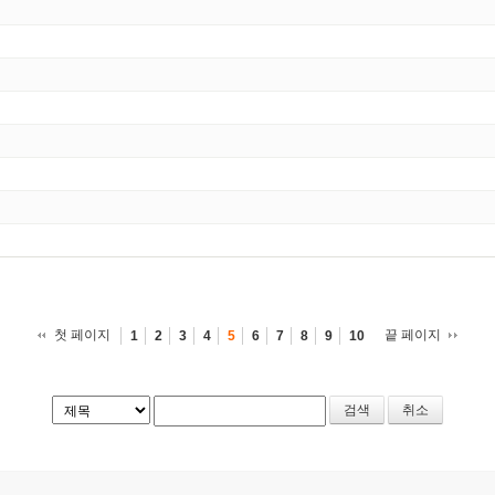
첫 페이지
끝 페이지
1
2
3
4
5
6
7
8
9
10
취소