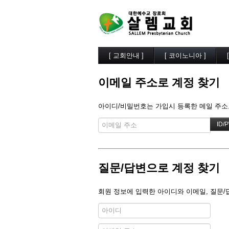
[ 교회안내 ]
[ 코이노니아 ]
살렘소개
교회소식
예배시간
행사사진
이메일 주소로 계정 찾기
담임목사
찬양/성가
부교역자
살렘목장
아이디/비밀번호는 가입시 등록한 메일 주소로
시무장로
큐티/묵상
오시는길
나눔자료
목양실
질문/답변으로 계정 찾기
회원 정보에 입력한 아이디와 이메일, 질문/