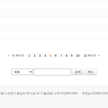
첫 페이지
끝 페이지
1
2
3
4
5
6
7
8
9
10
취소
 통일로 92나길 34-7 (불광동) 교회 02)386-5636 ㆍ 목양실 02)388-0303 ㆍ E-mai