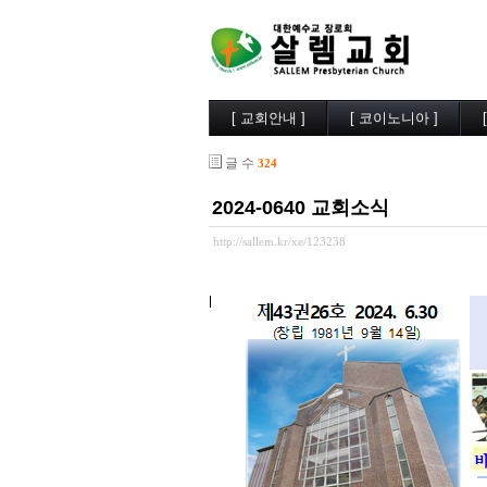
[ 교회안내 ]
[ 코이노니아 ]
살렘소개
교회소식
글 수
324
예배시간
행사사진
담임목사
찬양/성가
2024-0640 교회소식
부교역자
살렘목장
시무장로
큐티/묵상
http://sallem.kr/xe/123238
오시는길
나눔자료
목양실