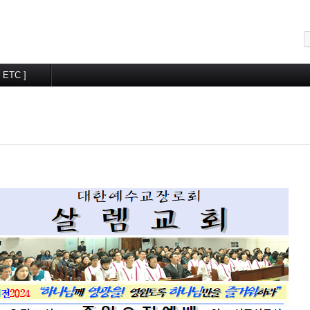
메뉴 건너뛰기
[ ETC ]
교우알림터
월간계획