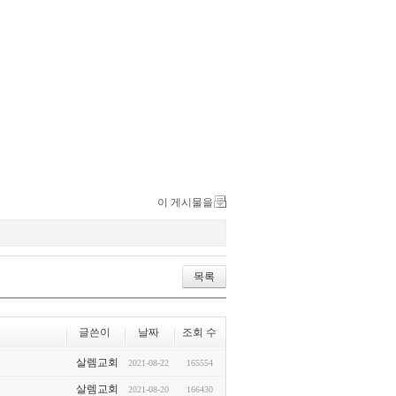
이 게시물을
목록
글쓴이
날짜
조회 수
살렘교회
2021-08-22
165554
살렘교회
2021-08-20
166430