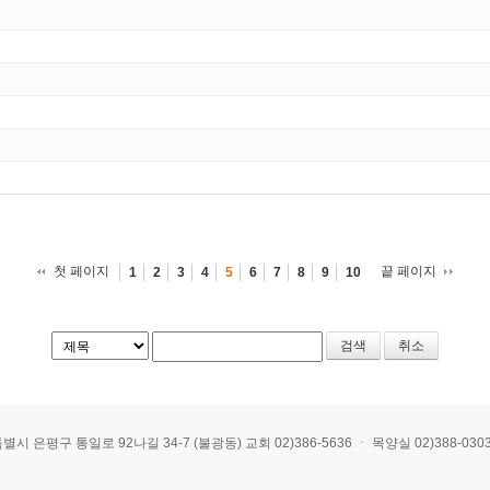
첫 페이지
끝 페이지
1
2
3
4
5
6
7
8
9
10
취소
 통일로 92나길 34-7 (불광동) 교회 02)386-5636 ㆍ 목양실 02)388-0303 ㆍ E-mai