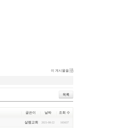
이 게시물을
목록
글쓴이
날짜
조회 수
살렘교회
2021-08-22
165637