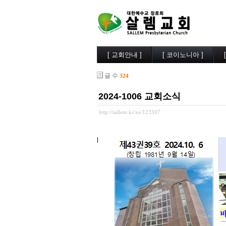
[ 교회안내 ]
[ 코이노니아 ]
살렘소개
교회소식
글 수
324
예배시간
행사사진
담임목사
찬양/성가
2024-1006 교회소식
부교역자
살렘목장
시무장로
큐티/묵상
http://sallem.kr/xe/123507
오시는길
나눔자료
목양실