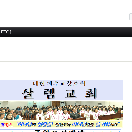
메뉴 건너뛰기
[ ETC ]
교우알림터
월간계획