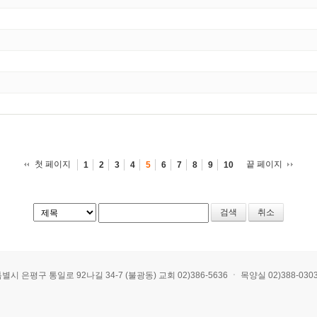
첫 페이지
끝 페이지
1
2
3
4
5
6
7
8
9
10
취소
 통일로 92나길 34-7 (불광동) 교회 02)386-5636 ㆍ 목양실 02)388-0303 ㆍ E-mai