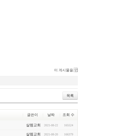
이 게시물을
목록
글쓴이
날짜
조회 수
살렘교회
2021-08-22
165524
살렘교회
2021-08-20
166379