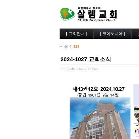
[ 교회안내 ]
[ 코이노니아 ]
살렘소개
교회소식
글 수
324
예배시간
행사사진
담임목사
찬양/성가
2024-1027 교회소식
부교역자
살렘목장
시무장로
큐티/묵상
http://sallem.kr/xe/123566
오시는길
나눔자료
목양실