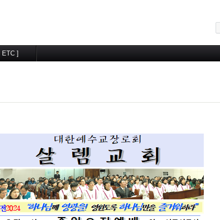
메뉴 건너뛰기
[ ETC ]
교우알림터
월간계획