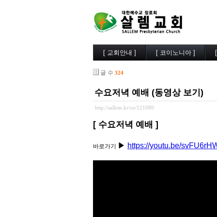
[ 교회안내 ]
[ 코이노니아 ]
살렘소개
교회소식
글 수
324
예배시간
행사사진
담임목사
찬양/성가
수요저녁 예배 (동영상 보기)
부교역자
살렘목장
시무장로
큐티/묵상
http://sallem.kr/xe/121080
오시는길
나눔자료
[ 수요저녁 예배 ]
목양실
▶
https://youtu.be/svFU6
바로가기