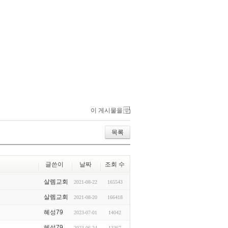
이 게시물을
목록
글쓴이
날짜
조회 수
살렘교회
2021-08-22
165543
살렘교회
2021-08-20
166418
혜성79
2023-07-01
14042
혜성79
2023-06-24
13367