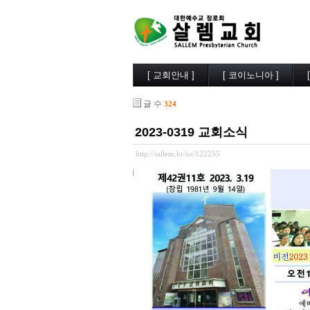
[ 교회안내 ]
[ 코이노니아 ]
살렘소개
교회소식
글 수
324
예배시간
행사사진
담임목사
찬양/성가
2023-0319 교회소식
부교역자
살렘목장
시무장로
큐티/묵상
http://sallem.kr/xe/122255
오시는길
나눔자료
목양실