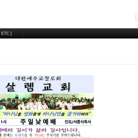
메뉴 건너뛰기
[ ETC ]
교우알림터
월간계획