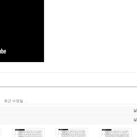
최근 수정일
살
살