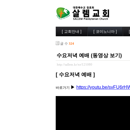
[ 교회안내 ]
[ 코이노니아 ]
살렘소개
교회소식
글 수
324
예배시간
행사사진
담임목사
찬양/성가
수요저녁 예배 (동영상 보기)
부교역자
살렘목장
시무장로
큐티/묵상
http://sallem.kr/xe/121080
오시는길
나눔자료
[ 수요저녁 예배 ]
목양실
▶
https://youtu.be/svFU6
바로가기