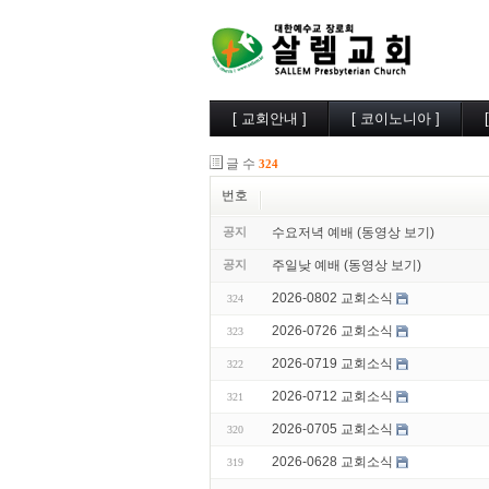
[ 교회안내 ]
[ 코이노니아 ]
살렘소개
교회소식
글 수
324
예배시간
행사사진
담임목사
찬양/성가
번호
부교역자
살렘목장
공지
수요저녁 예배 (동영상 보기)
시무장로
큐티/묵상
오시는길
나눔자료
공지
주일낮 예배 (동영상 보기)
목양실
2026-0802 교회소식
324
2026-0726 교회소식
323
2026-0719 교회소식
322
2026-0712 교회소식
321
2026-0705 교회소식
320
2026-0628 교회소식
319