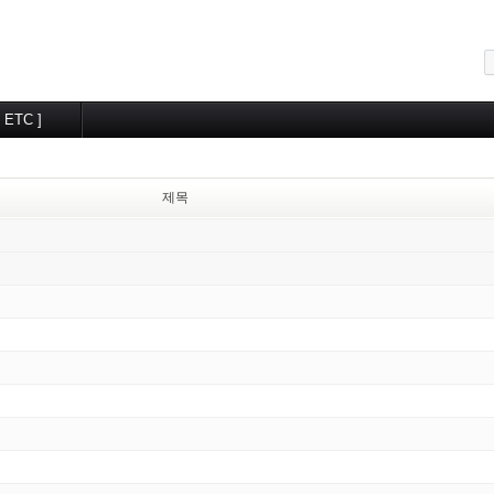
메뉴 건너뛰기
[ ETC ]
교우알림터
월간계획
제목