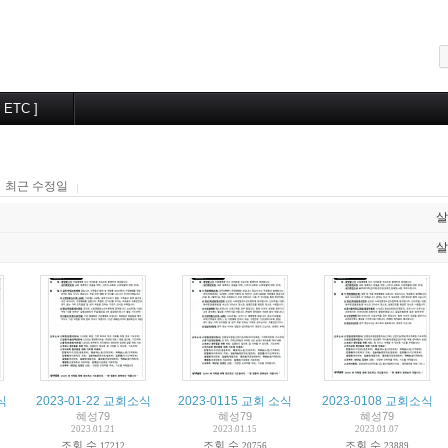
메뉴 건너뛰기
[ ETC ]
교우알림터
월간계획
최근 수정일
살
살
식
2023-01-22 교회소식
2023-0115 교회 소식
2023-0108 교회소식
혜성79
혜성79
혜성79
2023.01.21
2023.01.15
2023.01.07
조회 수
조회 수
조회 수
17212
20756
23889