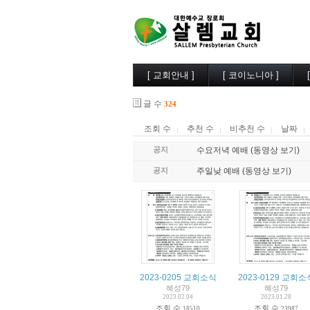
[ 교회안내 ]
[ 코이노니아 ]
살렘소개
교회소식
글 수
324
예배시간
행사사진
담임목사
찬양/성가
조회 수
추천 수
비추천 수
날짜
부교역자
살렘목장
시무장로
큐티/묵상
공지
수요저녁 예배 (동영상 보기)
오시는길
나눔자료
공지
주일낮 예배 (동영상 보기)
목양실
2023-0205 교회소식
2023-0129 교회소
혜성79
혜성79
2023.02.04
2023.01.28
조회 수
조회 수
18510
23987