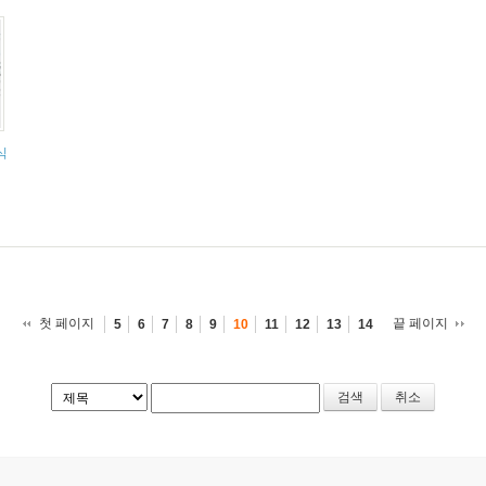
식
첫 페이지
끝 페이지
5
6
7
8
9
10
11
12
13
14
취소